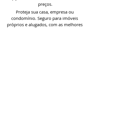
preços.
Proteja sua casa, empresa ou
condomínio. Seguro para imóveis
próprios e alugados​, com as melhores
opções de cobertura e de orçamento.
Proteja seu bem mais precioso. Conte
com a gente para as melhores opções de
convénio para você, sua família e seus
colaboradores.
CONTATO
HORÁRIO DE FUNCIONAMENTO
Av. Antônio C. Costa, 900 Osasco, São Paulo,
06053-
004
Segunda a Sexta das 08:30 às
18:00
PARA FALAR CONOSCO, LIGUE OU ENVIE UM EMAIL
PARA: