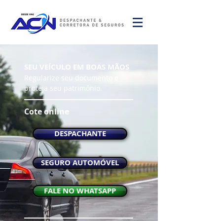
SEU VEÍCULO EM BOAS MÃOS
Regularize seu documento e
proteja seu patrimônio.
Cote online
DESPACHANTE
SEGURO AUTOMÓVEL
FALE NO WHATSAPP