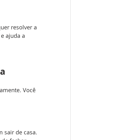
er resolver a 
 e ajuda a 
ca
damente. Você 
sair de casa. 