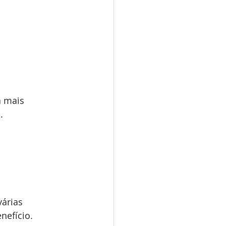
a mais 
.
árias 
nefício.